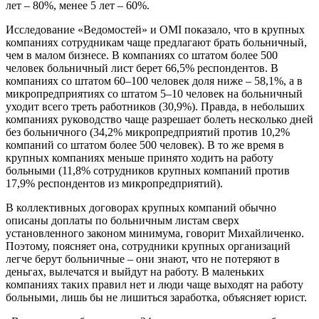
лет – 80%, менее 5 лет – 60%.
Исследование «Ведомостей» и OMI показало, что в крупных
компаниях сотрудникам чаще предлагают брать больничный,
чем в малом бизнесе. В компаниях со штатом более 500
человек больничный лист берет 66,5% респондентов. В
компаниях со штатом 60–100 человек доля ниже – 58,1%, а в
микропредприятиях со штатом 5–10 человек на больничный
уходит всего треть работников (30,9%). Правда, в небольших
компаниях руководство чаще разрешает болеть несколько дней
без больничного (34,2% микропредприятий против 10,2%
компаний со штатом более 500 человек). В то же время в
крупных компаниях меньше принято ходить на работу
больными (11,8% сотрудников крупных компаний против
17,9% респондентов из микропредприятий).
В коллективных договорах крупных компаний обычно
описаны доплаты по больничным листам сверх
установленного законом минимума, говорит Михайличенко.
Поэтому, поясняет она, сотрудники крупных организаций
легче берут больничные – они знают, что не потеряют в
деньгах, вылечатся и выйдут на работу. В маленьких
компаниях таких правил нет и люди чаще выходят на работу
больными, лишь бы не лишиться заработка, объясняет юрист.