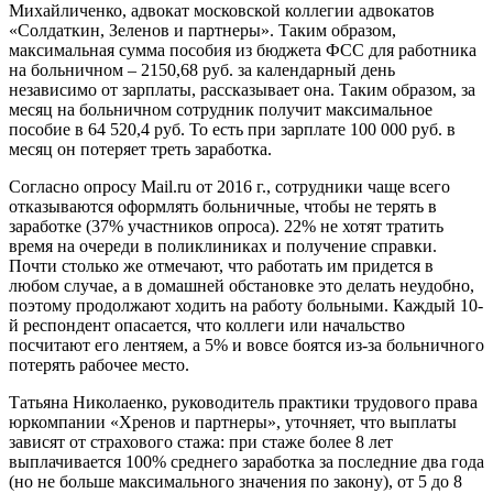
Михайличенко, адвокат московской коллегии адвокатов
«Солдаткин, Зеленов и партнеры». Таким образом,
максимальная сумма пособия из бюджета ФСС для работника
на больничном – 2150,68 руб. за календарный день
независимо от зарплаты, рассказывает она. Таким образом, за
месяц на больничном сотрудник получит максимальное
пособие в 64 520,4 руб. То есть при зарплате 100 000 руб. в
месяц он потеряет треть заработка.
Согласно опросу Mail.ru от 2016 г., сотрудники чаще всего
отказываются оформлять больничные, чтобы не терять в
заработке (37% участников опроса). 22% не хотят тратить
время на очереди в поликлиниках и получение справки.
Почти столько же отмечают, что работать им придется в
любом случае, а в домашней обстановке это делать неудобно,
поэтому продолжают ходить на работу больными. Каждый 10-
й респондент опасается, что коллеги или начальство
посчитают его лентяем, а 5% и вовсе боятся из-за больничного
потерять рабочее место.
Татьяна Николаенко, руководитель практики трудового права
юркомпании «Хренов и партнеры», уточняет, что выплаты
зависят от страхового стажа: при стаже более 8 лет
выплачивается 100% среднего заработка за последние два года
(но не больше максимального значения по закону), от 5 до 8