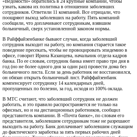
«Ведомости» обратились в 24 крупные компании, чтобы
узнать, какова их политика в отношении заболевших
сотрудников. Ответили 11 компаний. Все отрицали, что
поощряют выход заболевших на работу. Пять компаний
сообщили, что доплачивают сотрудникам, взявшим
больничный, сверх установленной законом нормы.
В Райффайзенбанке бывают случаи, когда заболевший
сотрудник выходит на работу, но компания старается такое
поведение пресекать, чтобы не провоцировать эпидемию в
офисе, говорит Ирина Казанцева, начальник отдела кадров
банка. По ее словам, сотрудник банка имеет право три дня в
год (но не более одного дня за один раз) провести дома без
больничного листа. Если за день работник не восстановился,
он обязан открыть больничный лист. Райффайзенбанк
компенсирует сотруднику 14 календарных дней,
пропущенных по болезни, за год, исходя из 100% оклада.
В МТС считают, что заболевший сотрудник не должен
работать, и это правило распространяется не только на
офисных, но и на дистанционных работников, сообщил
представитель компании. В «Почта банке», по словам его
представителя, заболевшим сотрудникам тоже не разрешают
выходить на работу. Банк доплачивает заболевшим служащим
до фактического заработка за пять первых рабочих дней