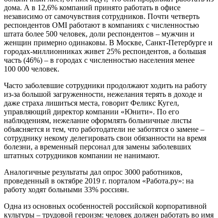
дома. А в 12,6% компаний принято работать в офисе
независимо от самочувствия сотрудников. Почти четверть
респондентов OMI работают в компаниях с численностью
штата более 500 человек, доли респондентов – мужчин и
женщин примерно одинаковы. В Москве, Санкт-Петербурге и
городах-миллионниках живет 25% респондентов, а большая
часть (46%) – в городах с численностью населения менее
100 000 человек.
Часто заболевшие сотрудники продолжают ходить на работу
из-за большой загруженности, нежелания терять в доходе и
даже страха лишиться места, говорит Феликс Кугел,
управляющий директор компании «Юнити». По его
наблюдениям, нежелание оформлять больничные листы
объясняется и тем, что работодатели не заботятся о замене –
сотруднику некому делегировать свои обязанности на время
болезни, а временный персонал для замены заболевших
штатных сотрудников компании не нанимают.
Аналогичные результаты дал опрос 3000 работников,
проведенный в октябре 2019 г. порталом «Работа.ру»: на
работу ходят больными 33% россиян.
Одна из основных особенностей российской корпоративной
культуры – трудовой героизм: человек должен работать во имя