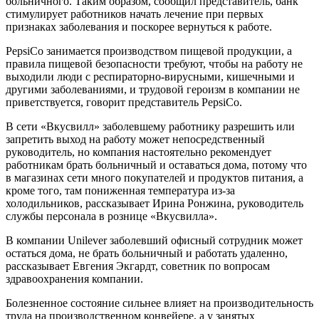
больничного. Таким образом, сообщил представитель, банк
стимулирует работников начать лечение при первых
признаках заболевания и поскорее вернуться к работе.
PepsiCo занимается производством пищевой продукции, а
правила пищевой безопасности требуют, чтобы на работу не
выходили люди с респираторно-вирусными, кишечными и
другими заболеваниями, и трудовой героизм в компании не
приветствуется, говорит представитель PepsiCo.
В сети «Вкусвилл» заболевшему работнику разрешить или
запретить выход на работу может непосредственный
руководитель, но компания настоятельно рекомендует
работникам брать больничный и оставаться дома, потому что
в магазинах сети много покупателей и продуктов питания, а
кроме того, там пониженная температура из-за
холодильников, рассказывает Ирина Ронжина, руководитель
службы персонала в рознице «Вкусвилла».
В компании Unilever заболевший офисный сотрудник может
остаться дома, не брать больничный и работать удаленно,
рассказывает Евгения Экгардт, советник по вопросам
здравоохранения компании.
Болезненное состояние сильнее влияет на производительность
труда на производственном конвейере, а у занятых