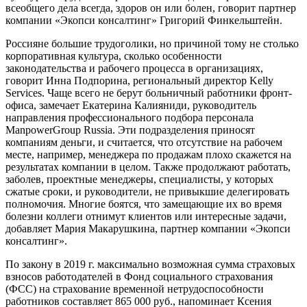
всеобщего дела всегда, здоров он или болен, говорит партнер
компании «Экопси консалтинг» Григорий Финкельштейн.
Россияне большие трудоголики, но причиной тому не столько
корпоративная культура, сколько особенности
законодательства и рабочего процесса в организациях,
говорит Инна Подпорина, региональный директор Kelly
Services. Чаще всего не берут больничный работники фронт-
офиса, замечает Екатерина Калияниди, руководитель
направления профессионального подбора персонала
ManpowerGroup Russia. Эти подразделения приносят
компаниям деньги, и считается, что отсутствие на рабочем
месте, например, менеджера по продажам плохо скажется на
результатах компании в целом. Также продолжают работать,
заболев, проектные менеджеры, специалисты, у которых
сжатые сроки, и руководители, не привыкшие делегировать
полномочия. Многие боятся, что замещающие их во время
болезни коллеги отнимут клиентов или интересные задачи,
добавляет Мария Макарушкина, партнер компании «Экопси
консалтинг».
По закону в 2019 г. максимально возможная сумма страховых
взносов работодателей в Фонд социального страхования
(ФСС) на страхование временной нетрудоспособности
работников составляет 865 000 руб., напоминает Ксения