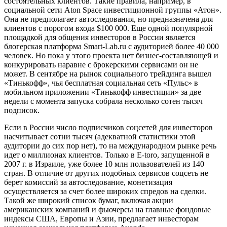
состоятельных клиентов. Такие правила, например, в
социальной сети Aton Space инвестиционной группы «Атон».
Она не предполагает автоследования, но предназначена для
клиентов с порогом входа $100 000. Еще одной популярной
площадкой для общения инвесторов в России является
блогерская платформа Smart-Lab.ru с аудиторией более 40 000
человек. Но пока у этого проекта нет бизнес-составляющей и
конкурировать наравне с брокерскими сервисами он не
может. В сентябре на рынок социального трейдинга вышел
«Тинькофф», чья бесплатная социальная сеть «Пульс» в
мобильном приложении «Тинькофф инвестиции» за две
недели c момента запуска собрала несколько сотен тысяч
подписок.
Если в России число подписчиков соцсетей для инвесторов
насчитывает сотни тысяч (адекватной статистики этой
аудитории до сих пор нет), то на международном рынке речь
идет о миллионах клиентов. Только в E-toro, запущенной в
2007 г. в Израиле, уже более 10 млн пользователей из 140
стран. В отличие от других подобных сервисов соцсеть не
берет комиссий за автоследование, монетизация
осуществляется за счет более широких спредов на сделки.
Такой же широкий список бумаг, включая акции
американских компаний и фьючерсы на главные фондовые
индексы США, Европы и Азии, предлагает инвесторам