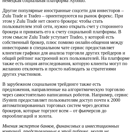
немецкая социальная платформа Ayondo.
Другие популярные иностранные соцсети для инвесторов –
Zulu Trade и Tradeo – ориентируются на рынок форекс. При
этом у Zulu Trade нет своего брокера: чтобы стать
пользователем этой сети, нужно открыть счет у стороннего
брокера и привязать его к счету социальной платформы. В
этом смысле Zulu Trade уступает Tradeo, у которой есть
собственный брокер, плюс помимо онлайн-общения между
инвесторами в специальном чате сервис предоставляет
клиентам графики для анализа торговли других трейдеров и
общий рейтинг настроений всех пользователей. На платформе
также есть опция автоследования, которую клиенты могут по
желанию отключить и просто наблюдать за стратегиями
других участников.
В зарубежном социальном трейдинге также есть
предложения, направленные на алгоритмическую торговлю
через самостоятельно написанных роботов. Например, сервис
iSystem предоставляет пользователям доступ почти к 2000
автоматизированных торговых систем через десятки
брокеров, которые торгуют всем – от фьючерсов до
еврооблигаций и золота.
Мнения экспертов банков, финансовых и инвестиционных
компаний, представленные в этой рубрике, могут не