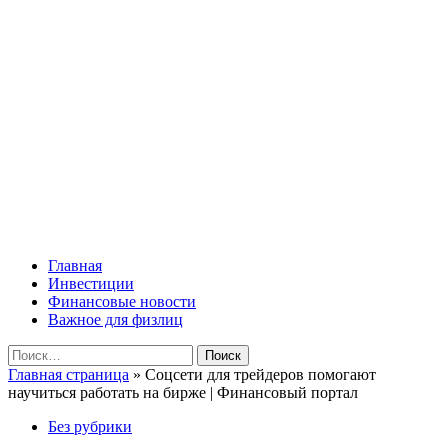
Перейти
Lombard-Sharm
к
содержимому
Финансовые новости для юридических и физических лиц!
Основное
Lombard-Sharm
меню
Главная
Инвестиции
Финансовые новости
Важное для физлиц
Найти:
Главная страница
»
Соцсети для трейдеров помогают
научиться работать на бирже | Финансовый портал
Без рубрики