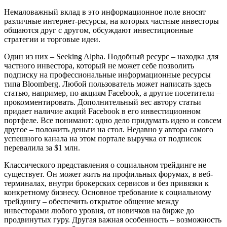
Немаловажный вклад в это информационное поле вносят
различные интернет-ресурсы, на которых частные инвесторы
общаются друг с другом, обсуждают инвестиционные
стратегии и торговые идеи.
Один из них – Seeking Alpha. Подобный ресурс – находка для
частного инвестора, который не может себе позволить
подписку на профессиональные информационные ресурсы
типа Bloomberg. Любой пользователь может написать здесь
статью, например, по акциям Facebook, а другие посетители –
прокомментировать. Дополнительный вес автору статьи
придает наличие акций Facebook в его инвестиционном
портфеле. Все понимают: одно дело придумать идею и совсем
другое – положить деньги на стол. Недавно у автора самого
успешного канала на этом портале выручка от подписок
перевалила за $1 млн.
Классического представления о социальном трейдинге не
существует. Он может жить на профильных форумах, в веб-
терминалах, внутри брокерских сервисов и без привязки к
конкретному бизнесу. Основное требование к социальному
трейдингу – обеспечить открытое общение между
инвесторами любого уровня, от новичков на бирже до
продвинутых гуру. Другая важная особенность – возможность