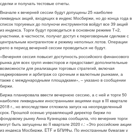
сделки и получать тестовые отчеты.
Вначале к вечерней сессии будут допущены 25 наиболее
ликвидных акций, входящих в индекс Мосбиржи, но до конца года в
список торгуемых до полуночи инструментов войдут все 39 акций
из индекса. Торги будут проводиться в основном режиме Т+2,
участники, в частности, получат доступ к переговорным сделкам с
центральным контрагентом и режиму неполных лотов. Операции
репо в период вечерней сессии проводиться не будут.
«Вечерняя сессия повысит доступность российского финансового
рынка для всех групп инвесторов и предоставит дополнительные
возможности для реализации торговых стратегий, включая
хеджирование и арбитраж со срочным и валютным рынками, а
также с международными площадками», – указано в сообщении
биржи.
Биржа планировала ввести вечернюю сессию, а с ней и торги 50
наиболее ликвидными иностранными акциями еще в III квартале
2018 г., но впоследствии отложила запуск на неопределенный
срок. Прошлой осенью управляющий директор биржи по
фондовому рынку Анна Кузнецова сообщила, что вечерние торги
могут быть запущены во II квартале 2020 г.: «Это российские акции
из индекса Мосбиржи, ETF и БПИФы. По иностранным бумагам у