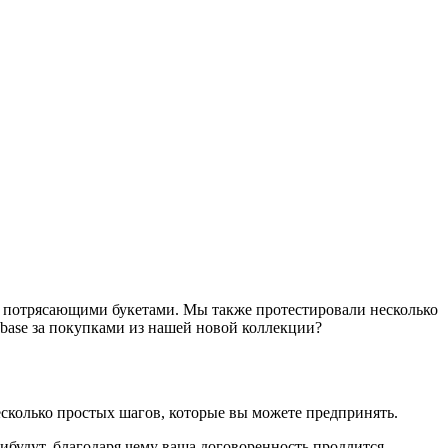
а потрясающими букетами. Мы также протестировали несколько
ebase за покупками из нашей новой коллекции?
сколько простых шагов, которые вы можете предпринять.
рибудут, благодаря чему ваша договоренность продлится