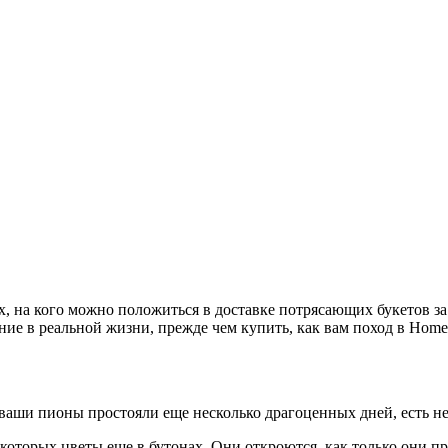
, на кого можно положиться в доставке потрясающих букетов з
ение в реальной жизни, прежде чем купить, как вам поход в Hom
ваши пионы простояли еще несколько драгоценных дней, есть не
 которых цветы еще в бутонах. Они откроются, как только они п