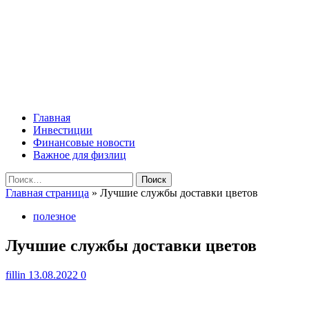
Перейти
Lombard-Sharm
к
содержимому
Финансовые новости для юридических и физических лиц!
Основное
Lombard-Sharm
меню
Главная
Инвестиции
Финансовые новости
Важное для физлиц
Найти:
Главная страница
»
Лучшие службы доставки цветов
полезное
Лучшие службы доставки цветов
fillin
13.08.2022
0