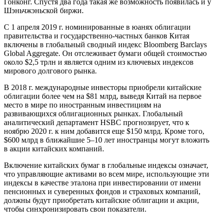
Гонконг. Спустя два года такая же возможность появилась и у
Шэньчжэньской биржи.
С 1 апреля 2019 г. номинированные в юанях облигации
правительства и государственно-частных банков Китая
включены в глобальный сводный индекс Bloomberg Barclays
Global Aggregate. Он отслеживает бумаги общей стоимостью
около $2,5 трлн и является одним из ключевых индексов
мирового долгового рынка.
В 2018 г. международные инвесторы приобрели китайские
облигации более чем на $81 млрд, выведя Китай на первое
место в мире по иностранным инвестициям на
развивающихся облигационных рынках. Глобальный
аналитический департамент HSBC прогнозирует, что к
ноябрю 2020 г. к ним добавится еще $150 млрд. Кроме того,
$600 млрд в ближайшие 5–10 лет иностранцы могут вложить
в акции китайских компаний.
Включение китайских бумаг в глобальные индексы означает,
что управляющие активами во всем мире, использующие эти
индексы в качестве эталона при инвестировании от имени
пенсионных и суверенных фондов и страховых компаний,
должны будут приобретать китайские облигации и акции,
чтобы синхронизировать свои показатели.