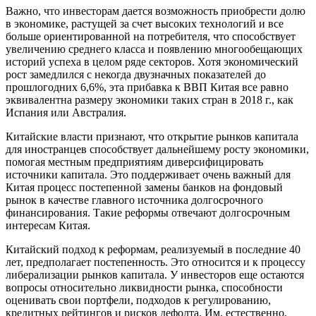
Важно, что инвесторам дается возможность приобрести долю
в экономике, растущей за счет высоких технологий и все
больше ориентированной на потребителя, что способствует
увеличению среднего класса и появлению многообещающих
историй успеха в целом ряде секторов. Хотя экономический
рост замедлился с некогда двузначных показателей до
прошлогодних 6,6%, эта прибавка к ВВП Китая все равно
эквивалентна размеру экономики таких стран в 2018 г., как
Испания или Австралия.
Китайские власти признают, что открытие рынков капитала
для иностранцев способствует дальнейшему росту экономики,
помогая местным предприятиям диверсифицировать
источники капитала. Это поддерживает очень важный для
Китая процесс постепенной замены банков на фондовый
рынок в качестве главного источника долгосрочного
финансирования. Такие реформы отвечают долгосрочным
интересам Китая.
Китайский подход к реформам, реализуемый в последние 40
лет, предполагает постепенность. Это относится и к процессу
либерализации рынков капитала. У инвесторов еще остаются
вопросы относительно ликвидности рынка, способности
оценивать свои портфели, подходов к регулированию,
кредитных рейтингов и рисков дефолта. Им, естественно,