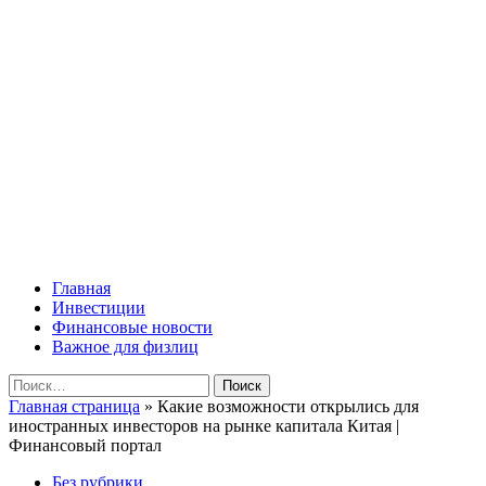
Перейти
Lombard-Sharm
к
содержимому
Финансовые новости для юридических и физических лиц!
Основное
Lombard-Sharm
меню
Главная
Инвестиции
Финансовые новости
Важное для физлиц
Найти:
Главная страница
»
Какие возможности открылись для
иностранных инвесторов на рынке капитала Китая |
Финансовый портал
Без рубрики