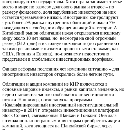
контролируются государством. Хотя страна занимает третье
место в мире по размеру долгового рынка и второе – по
размеру фондового, доля зарубежных инвесторов на них
остается чрезвычайно низкой. Иностранцы контролируют
чуть более 2% рынка внутренних облигаций и около 7%
находящихся в свободном обращении акций категории A.
Китайский рынок облигаций начал открываться внешнему
миру около 10 лет назад, но, несмотря на свой огромный
размер ($12 трлн) и выгодную доходность (по сравнению с
такими регионами с низкими процентными ставками, как
США, Япония и Европа), по-прежнему недостаточно
представлен в глобальных инвестиционных портфелях.
Однако реформы последних лет изменили ситуацию – для
иностранных инвесторов открылись более легкие пути.
Облигации и акции компаний из КНР включаются в
основные мировые индексы, а рынки капитала медленно, но
верно становятся частью глобального инвестиционного
потока. Например, после запуска программы
«Квалифицированный иностранный институциональный
инвестор» в 2014 г. открылась инвестиционная платформа
Stock Connect, связывающая Шанхай и Гонконг. Она дала
возможность иностранным инвесторам приобретать акции
компаний, котирующиеся на Шанхайской бирже, через