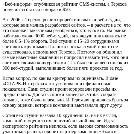
«Веб-информ» опубликовал рейтинг CMS-систем, а Терехов
получил за статью гонорар в $50.
А в 2006 г. Терехов решил прорейтинговать и веб-студии,
которые занимались разработкой сайтов, – в расчете на то, что
это поможет заказчикам разобраться, кто есть кто. На рынке
работало около 3000 веб-студий, на каждую приходилось не
более 0,5–1% оборота. Веб-студии с 15–20 сотрудниками
считались крупными. Полного списка студий просто не
существовало, вспоминает Терехов. Поэтому он обзвонил
самые известные компании и попросил назвать тех, кого они
считают своими конкурентами. Так был составлен список из
300 веб-студий, выполнивших более пяти проектов за год.
Встал вопрос, по каким критериям их оценивать. В базе
«СПАРК-Интерфакс» отсутствовали их финансовые
показатели. Сами студии проигнорировали просьбы их
предоставить. Достать списки клиентов, чтобы собрать
отзывы, тоже было нереально. И Терехову пришлось брать за
основу оценки, которые компании выставляли друг другу.
Сотня веб-студий назвала 10 крупнейших, на их взгляд,
компаний и оценила их по пятибалльной шкале. Идея
экспертного рейтинга неплоха, если высока согласованность
участников рынка, говорит партнер компании «Экопси