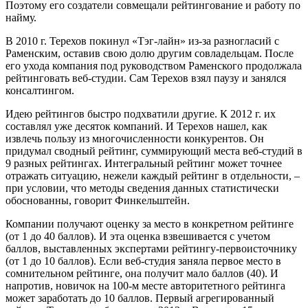
Поэтому его создатели совмещали рейтингование и работу по
найму.
В 2010 г. Терехов покинул «Тэг-лайн» из-за разногласий с
Раменским, оставив свою долю другим совладельцам. После
его ухода компания под руководством Раменского продолжала
рейтинговать веб-студии. Сам Терехов взял паузу и занялся
консалтингом.
Идею рейтингов быстро подхватили другие. К 2012 г. их
составлял уже десяток компаний. И Терехов нашел, как
извлечь пользу из многочисленности конкурентов. Он
придумал сводный рейтинг, суммирующий места веб-студий в
9 разных рейтингах. Интегральный рейтинг может точнее
отражать ситуацию, нежели каждый рейтинг в отдельности, –
при условии, что методы сведения данных статистически
обоснованны, говорит Финкельштейн.
Компании получают оценку за место в конкретном рейтинге
(от 1 до 40 баллов). И эта оценка взвешивается с учетом
баллов, выставленных экспертами рейтингу-первоисточнику
(от 1 до 10 баллов). Если веб-студия заняла первое место в
сомнительном рейтинге, она получит мало баллов (40). И
напротив, новичок на 100-м месте авторитетного рейтинга
может заработать до 10 баллов. Первый агрегированный