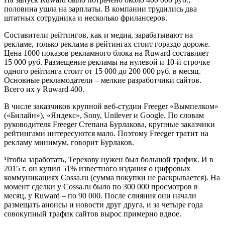
половина ушла на зарплаты. В компании трудились два
штатных сотрудника и несколько фрилансеров.
Составители рейтингов, как и медиа, зарабатывают на
рекламе, только реклама в рейтингах стоит гораздо дороже.
Цена 1000 показов рекламного блока на Ruward составляет
15 000 руб. Размещение рекламы на нулевой и 10-й строчке
одного рейтинга стоит от 15 000 до 200 000 руб. в месяц.
Основные рекламодатели – мелкие разработчики сайтов.
Всего их у Ruward 400.
В числе заказчиков крупной веб-студии Freeger «Вымпелком»
(«Билайн»), «Яндекс», Sony, Unilever и Google. По словам
руководителя Freeger Степана Бурлакова, крупные заказчики
рейтингами интересуются мало. Поэтому Freeger тратит на
рекламу минимум, говорит Бурлаков.
Чтобы заработать, Терехову нужен был большой трафик. И в
2015 г. он купил 51% известного издания о цифровых
коммуникациях Cossa.ru (сумма покупки не раскрывается). На
момент сделки у Cossa.ru было по 300 000 просмотров в
месяц, у Ruward – по 90 000. После слияния они начали
размещать анонсы и новости друг друга, и за четыре года
совокупный трафик сайтов вырос примерно вдвое.