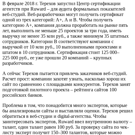
В феврале 2018 г. Терехов запустил Центр сертификации
агентств при Ruward – для аудита формальных показателей
веб-студий. Веб-разработчики могут получить сертификат
одной из трех категорий: А+, А и В. Чтобы получить
категорию А+, компания должна проработать на рынке пять
лет, выполнить не меньше 25 проектов за три года, иметь
выручку не менее 35 млн руб., а также минимум 35 штатных
сотрудников. Категории В соответствуют компании с
выручкой от 10 млн руб., 10 выполненными проектами и
штатом в 10 сотрудников. Сертификация стоит 125 000–
225 000 руб., ее уже прошли 20 компаний – крупных
разработчиков.
А сейчас Терехов пытается привлечь заказчиков веб-студий.
Расчет прост: компании захотят узнать, насколько хорош их
сайт по сравнению с площадками конкурентов. Терехов занят
подготовкой пилотного проекта – рейтинга сайтов 100
российских банков.
Проблема в том, что понадобится много экспертов, которые
бы анализировали сайты и выставляли оценки. Терехов решил
обратиться в веб-студии и digital-агентства. Чтобы
заинтересовать экспертов, Ruward ввел внутреннюю валюту –
талант, один талант равен 100 руб. За проверку сайта по чек-
листу эксперт получит 150–300 талантов, которые можно