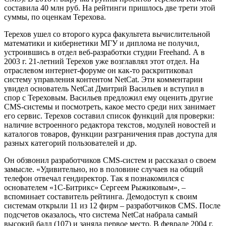
составила 40 млн руб. На рейтинги пришлось две трети этой
суммы, по оценкам Терехова.
Терехов ушел со второго курса факультета вычислительной
математики и кибернетики МГУ и диплома не получил,
устроившись в отдел веб-разработки студии Freehand. А в
2003 г. 21-летний Терехов уже возглавлял этот отдел. На
отраслевом интернет-форуме он как-то раскритиковал
систему управления контентом NetCat. Эти комментарии
увидел основатель NetCat Дмитрий Васильев и вступил в
спор с Тереховым. Васильев предложил ему оценить другие
CMS-системы и посмотреть, какое место среди них занимает
его сервис. Терехов составил список функций для проверки:
наличие встроенного редактора текстов, модулей новостей и
каталогов товаров, функции разграничения прав доступа для
разных категорий пользователей и др.
Он обзвонил разработчиков CMS-систем и рассказал о своем
замысле. «Удивительно, но в половине случаев на общий
телефон отвечал гендиректор. Так я познакомился с
основателем «1С-Битрикс» Сергеем Рыжиковым», –
вспоминает составитель рейтинга. Демодоступ к своим
системам открыли 11 из 12 фирм – разработчиков CMS. После
подсчетов оказалось, что система NetCat набрала самый
высокий балл (107) и заняла первое место. В феврале 2004 г.