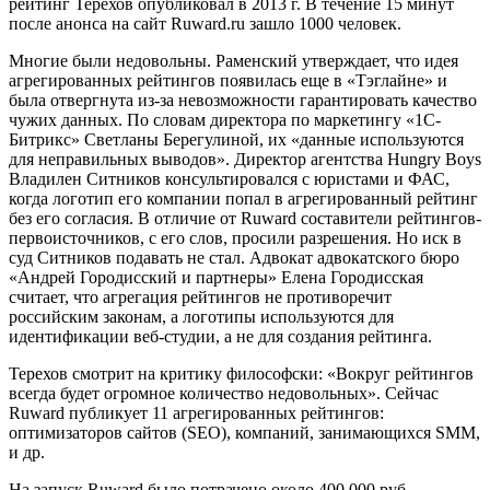
рейтинг Терехов опубликовал в 2013 г. В течение 15 минут
после анонса на сайт Ruward.ru зашло 1000 человек.
Многие были недовольны. Раменский утверждает, что идея
агрегированных рейтингов появилась еще в «Тэглайне» и
была отвергнута из-за невозможности гарантировать качество
чужих данных. По словам директора по маркетингу «1С-
Битрикс» Светланы Берегулиной, их «данные используются
для неправильных выводов». Директор агентства Hungry Boys
Владилен Ситников консультировался с юристами и ФАС,
когда логотип его компании попал в агрегированный рейтинг
без его согласия. В отличие от Ruward составители рейтингов-
первоисточников, с его слов, просили разрешения. Но иск в
суд Ситников подавать не стал. Адвокат адвокатского бюро
«Андрей Городисский и партнеры» Елена Городисская
считает, что агрегация рейтингов не противоречит
российским законам, а логотипы используются для
идентификации веб-студии, а не для создания рейтинга.
Терехов смотрит на критику философски: «Вокруг рейтингов
всегда будет огромное количество недовольных». Сейчас
Ruward публикует 11 агрегированных рейтингов:
оптимизаторов сайтов (SEO), компаний, занимающихся SMM,
и др.
На запуск Ruward было потрачено около 400 000 руб.,