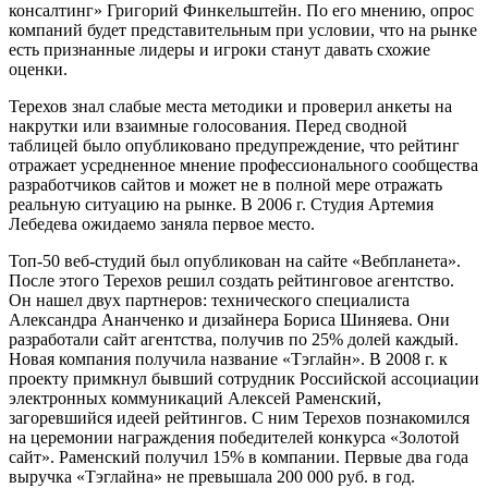
консалтинг» Григорий Финкельштейн. По его мнению, опрос
компаний будет представительным при условии, что на рынке
есть признанные лидеры и игроки станут давать схожие
оценки.
Терехов знал слабые места методики и проверил анкеты на
накрутки или взаимные голосования. Перед сводной
таблицей было опубликовано предупреждение, что рейтинг
отражает усредненное мнение профессионального сообщества
разработчиков сайтов и может не в полной мере отражать
реальную ситуацию на рынке. В 2006 г. Студия Артемия
Лебедева ожидаемо заняла первое место.
Топ-50 веб-студий был опубликован на сайте «Вебпланета».
После этого Терехов решил создать рейтинговое агентство.
Он нашел двух партнеров: технического специалиста
Александра Ананченко и дизайнера Бориса Шиняева. Они
разработали сайт агентства, получив по 25% долей каждый.
Новая компания получила название «Тэглайн». В 2008 г. к
проекту примкнул бывший сотрудник Российской ассоциации
электронных коммуникаций Алексей Раменский,
загоревшийся идеей рейтингов. С ним Терехов познакомился
на церемонии награждения победителей конкурса «Золотой
сайт». Раменский получил 15% в компании. Первые два года
выручка «Тэглайна» не превышала 200 000 руб. в год.