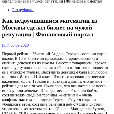
сделал бизнес на чужой репутации | Финансовый портал
Без рубрики
Как недоучившийся математик из
Москвы сделал бизнес на чужой
репутации | Финансовый портал
fillin
30.09.2020
Первый рейтинг 36-летний Андрей Терехов составил еще в
школе. В 10-м классе он предложил старшеклассникам
оценить девочек из их школы. Вместе с товарищем Терехов
сделал урну для голосования из банки от чипсов и подвесил
ее в мужском туалете. Выставить девушкам балл мог любой
мальчик с 8-го по 11-й класс. Итоги голосования вывесили в
школьном холле. Терехов и партнеры думали, что делают
рейтинг для мальчиков. Оказалось, что внимательнее всего
его изучили девочки. И на два месяца объявили бойкот
составителям сводной таблицы. «Рейтинги – очень
конфликтная тема», – шутит Терехов. Спустя годы он
убедился в этом, составив рейтинги веб-студий и систем
управления контентом сайтов (Content Management System,
CMS). В 2018 г. выручка группы проектов Терехова Ruward