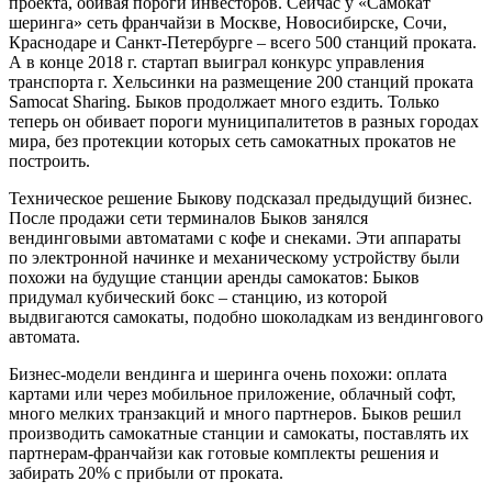
проекта, обивая пороги инвесторов. Сейчас у «Самокат
шеринга» сеть франчайзи в Москве, Новосибирске, Сочи,
Краснодаре и Санкт-Петербурге – всего 500 станций проката.
А в конце 2018 г. стартап выиграл конкурс управления
транспорта г. Хельсинки на размещение 200 станций проката
Samocat Sharing. Быков продолжает много ездить. Только
теперь он обивает пороги муниципалитетов в разных городах
мира, без протекции которых сеть самокатных прокатов не
построить.
Техническое решение Быкову подсказал предыдущий бизнес.
После продажи сети терминалов Быков занялся
вендинговыми автоматами с кофе и снеками. Эти аппараты
по электронной начинке и механическому устройству были
похожи на будущие станции аренды самокатов: Быков
придумал кубический бокс – станцию, из которой
выдвигаются самокаты, подобно шоколадкам из вендингового
автомата.
Бизнес-модели вендинга и шеринга очень похожи: оплата
картами или через мобильное приложение, облачный софт,
много мелких транзакций и много партнеров. Быков решил
производить самокатные станции и самокаты, поставлять их
партнерам-франчайзи как готовые комплекты решения и
забирать 20% с прибыли от проката.