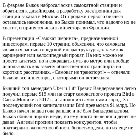
В феврале Быков набросал эскиз самокатной станции и
обратился к дизайнерам, а разработку электроники для
станций заказал в Москве. От продажи первого бизнеса
оставались накопления, но Быков понимал, что надолго их не
хватит, и принялся искать инвестора во Франции.
В презентации «Самокат шеринга», предназначенной
инвесторам, первые 10 страниц объясняли, что самокаты
являются частью городской инфраструктуры, так же как
каршеринг или велосипедный прокат. На них можно не
просто кататься, но и сокращать путь до метро или вообще
использовать как замену общественного транспорта на
коротких расстояниях. «Самокат не транспорт!» – отвечали
Быкову все инвесторы, с которыми он встречался.
Бывший топ-менеджер Uber и Lift Тревис Вандерзанден легко
получил первые $15 млн на старт самокатного проката Bird в
Санта-Монике в 2017 г. и заполонил самокатами город. За
последующий год капитализация Bird превысила $1 млрд. Но
Быков начал на два года раньше и не был Вандерзанденом.
Быков обивал пороги везде, но ему никто не верил и денег не
давал. Ангелы просили показать конкурентов, чтобы
подтвердить жизнеспособность бизнес-модели, но их еще не
было.