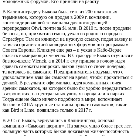
молодежных форумов. Его приняли на работу.
В Калининграде у Быкова была сеть из 200 платежных
терминалов, которую он продал в 2009 г. компании,
консолидировавшей терминалы для последующей
перепродажи Qiwi, почти за $1 млн. В 2010 г., после продажи
бизнеса, он, прихватив семью, уехал из родного города в
Страсбург. Там он кликнул на нужную ссылку, подал заявку и
занялся организацией молодежных форумов по программам
Совета Европы. Кликнул еще раз – и уехал в Кабо-Верде
спасать вымирающих черепах. В Страсбурге Быков отучился в
бизнес-школе Vlerick, а в 2014 г. ему пришла в голову идея
сдавать самокаты напрокат. Быков гулял со своей дочерью,
та каталась на самокате. Предприниматель подумал, что с
удовольствием взял бы самокат на время, чтобы прокатиться с
дочкой. В результате оформилась идея компактных точек
аренды самокатов, на которых было бы удобно передвигаться
в аэропортах, на центральных улицах города или в парках.
Тогда еще не было ничего подобного в мире, вспоминает
Быков: в США крупные стартапы проката самокатов, такие
как Bird и Lime, появились только в 2017 г.
В 2015 г. Быков, вернувшись в Калининград, основал
компанию «Самокат шеринг». На запуск ушло более трех лет,
большую часть которых Быков доказывал жизнеспособность