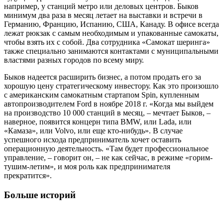
например, у станций метро или деловых центров. Быков
минимум два раза в месяц летает на выставки и встречи в
Германию, Францию, Испанию, США, Канаду. В офисе всегда
лежат рюкзак с самым необходимым и упакованные самокаты,
чтобы взять их с собой. Два сотрудника «Самокат шеринга»
также специально занимаются контактами с муниципальными
властями разных городов по всему миру.
Быков надеется расширить бизнес, а потом продать его за
хорошую цену стратегическому инвестору. Как это произошло
с американским самокатным стартапом Spin, купленным
автопроизводителем Ford в ноябре 2018 г. «Когда мы выйдем
на производство 10 000 станций в месяц, – мечтает Быков, –
наверное, появится концерн типа BMW, или Lada, или
«Камаза», или Volvo, или еще кто-нибудь». В случае
успешного исхода предприниматель хочет оставить
операционную деятельность. «Там будет профессиональное
управление, – говорит он, – не как сейчас, в режиме «горим-
тушим-летим», и моя роль как предпринимателя
прекратится».
Больше историй