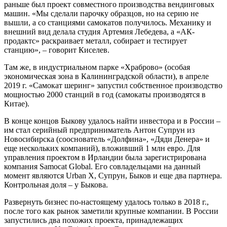
раньше был проект совместного производства вендинговых
машин. «Мы сделали парочку образцов, но на серию не
вышли, а со станциями самокатов получилось. Механику и
внешний вид делала студия Артемия Лебедева, а «АК-
продактс» раскраивает металл, собирает и тестирует
станцию», – говорит Киселев.
Там же, в индустриальном парке «Храброво» (особая
экономическая зона в Калининградской области), в апреле
2019 г. «Самокат шеринг» запустил собственное производство
мощностью 2000 станций в год (самокаты производятся в
Китае).
В конце концов Быкову удалось найти инвестора и в России –
им стал серийный предприниматель Антон Супрун из
Новосибирска (сооснователь «Долфина», «Дяди Денера» и
еще нескольких компаний), вложивший 1 млн евро. Для
управления проектом в Ирландии была зарегистрирована
компания Samocat Global. Его совладельцами на данный
момент являются Urban X, Супрун, Быков и еще два партнера.
Контрольная доля – у Быкова.
Развернуть бизнес по-настоящему удалось только в 2018 г.,
после того как рынок заметили крупные компании. В России
запустились два похожих проекта, принадлежащих