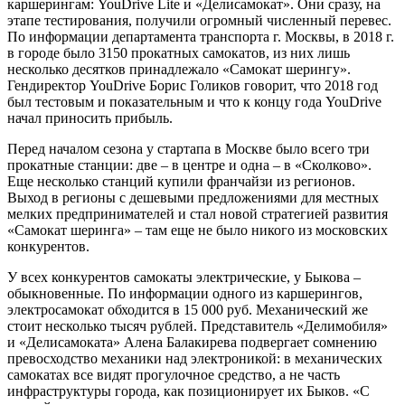
каршерингам: YouDrive Lite и «Делисамокат». Они сразу, на
этапе тестирования, получили огромный численный перевес.
По информации департамента транспорта г. Москвы, в 2018 г.
в городе было 3150 прокатных самокатов, из них лишь
несколько десятков принадлежало «Самокат шерингу».
Гендиректор YouDrive Борис Голиков говорит, что 2018 год
был тестовым и показательным и что к концу года YouDrive
начал приносить прибыль.
Перед началом сезона у стартапа в Москве было всего три
прокатные станции: две – в центре и одна – в «Сколково».
Еще несколько станций купили франчайзи из регионов.
Выход в регионы с дешевыми предложениями для местных
мелких предпринимателей и стал новой стратегией развития
«Самокат шеринга» – там еще не было никого из московских
конкурентов.
У всех конкурентов самокаты электрические, у Быкова –
обыкновенные. По информации одного из каршерингов,
электросамокат обходится в 15 000 руб. Механический же
стоит несколько тысяч рублей. Представитель «Делимобиля»
и «Делисамоката» Алена Балакирева подвергает сомнению
превосходство механики над электроникой: в механических
самокатах все видят прогулочное средство, а не часть
инфраструктуры города, как позиционирует их Быков. «С