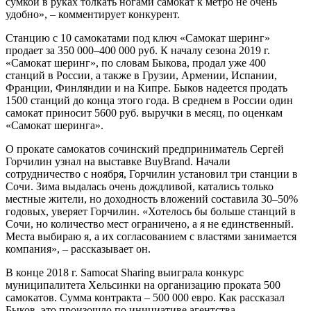
сумкой в руках толкать ногами самокат к метро не очень
удобно», – комментирует конкурент.
Станцию с 10 самокатами под ключ «Самокат шеринг»
продает за 350 000–400 000 руб. К началу сезона 2019 г.
«Самокат шеринг», по словам Быкова, продал уже 400
станций в России, а также в Грузии, Армении, Испании,
Франции, Финляндии и на Кипре. Быков надеется продать
1500 станций до конца этого года. В среднем в России один
самокат приносит 5600 руб. выручки в месяц, по оценкам
«Самокат шеринга».
О прокате самокатов сочинский предприниматель Сергей
Горчилин узнал на выставке BuyBrand. Начали
сотрудничество с ноября, Горчилин установил три станции в
Сочи. Зима выдалась очень дождливой, катались только
местные жители, но доходность вложений составила 30–50%
годовых, уверяет Горчилин. «Хотелось бы больше станций в
Сочи, но количество мест ограничено, а я не единственный.
Места выбираю я, а их согласованием с властями занимается
компания», – рассказывает он.
В конце 2018 г. Samocat Sharing выиграла конкурс
муниципалитета Хельсинки на организацию проката 500
самокатов. Сумма контракта – 500 000 евро. Как рассказал
Быков, это произошло по инициативе агентства