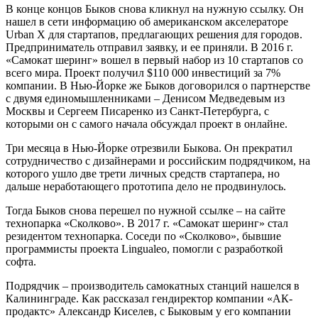
В конце концов Быков снова кликнул на нужную ссылку. Он
нашел в сети информацию об американском акселераторе
Urban X для стартапов, предлагающих решения для городов.
Предприниматель отправил заявку, и ее приняли. В 2016 г.
«Самокат шеринг» вошел в первый набор из 10 стартапов со
всего мира. Проект получил $110 000 инвестиций за 7%
компании. В Нью-Йорке же Быков договорился о партнерстве
с двумя единомышленниками – Денисом Медведевым из
Москвы и Сергеем Писаренко из Санкт-Петербурга, с
которыми он с самого начала обсуждал проект в онлайне.
Три месяца в Нью-Йорке отрезвили Быкова. Он прекратил
сотрудничество с дизайнерами и российским подрядчиком, на
которого ушло две трети личных средств стартапера, но
дальше неработающего прототипа дело не продвинулось.
Тогда Быков снова перешел по нужной ссылке – на сайте
технопарка «Сколково». В 2017 г. «Самокат шеринг» стал
резидентом технопарка. Соседи по «Сколково», бывшие
программисты проекта Lingualeo, помогли с разработкой
софта.
Подрядчик – производитель самокатных станций нашелся в
Калининграде. Как рассказал гендиректор компании «АК-
продактс» Александр Киселев, с Быковым у его компании