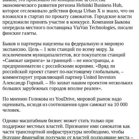
экономического развития региона Helsinki Business Hub,
которое отслеживало действия фонда Urban X и знало, что он
вложился в стартап по прокату самокатов. Городские власти
предложили принять участие в конкурсе. Компания Быкова
опередила местного поставщика ViaVan Technologies, писали
финские газеты.
Быков и партнеры нацелены на федеральную и мировую
экспансию. Цель – 1 млн станций по всему миру. За
исключением муниципалитетов, все покупатели станций
«Самокат шеринга» за границей – не иностранцы, а
предприниматели с российскими корнями. «Вряд ли
российский проект станет по-настоящему глобальным, –
комментирует управляющий партнер United Investors
Александр Горный. – Но захват нашим проектом нескольких
больших зарубежных городов вполне реален».
По мнению Голикова из YouDrive, мировой рынок надо
оценивать, исходя из соотношения один самокат на 10 000
человек.
Однако масштабным бизнес может стать только при
поддержке местных властей. Признание ими самокатов как
части транспортной инфраструктуры необходимо, чтобы
будущие франчайзи получали от властей подходящие места –