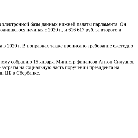
из электронной базы данных нижней палаты парламента. Он
дившегося начиная с 2020 г., и 616 617 руб. за второго и
нка в 2020 г. В поправках также прописано требование ежегодно
ьному собранию 15 января. Министр финансов Антон Силуанов
ие затраты на социальную часть поручений президента на
ли ЦБ в Сбербанке.