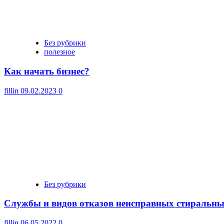
Без рубрики
полезное
Как начать бизнес?
fillin
09.02.2023
0
Без рубрики
Cлужбы и видов отказов неисправных стиральн
fillin
06.05.2022
0