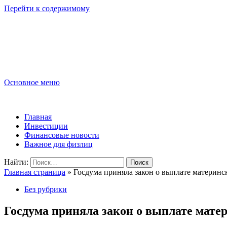
Перейти к содержимому
Lombard-Sharm
Финансовые новости для юридических и физических лиц!
Основное меню
Lombard-Sharm
Главная
Инвестиции
Финансовые новости
Важное для физлиц
Найти:
Главная страница
»
Госдума приняла закон о выплате материнс
Без рубрики
Госдума приняла закон о выплате мате