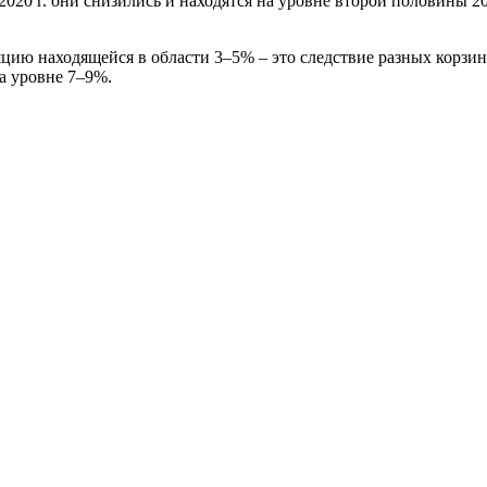
20 г. они снизились и находятся на уровне второй половины 20
ию находящейся в области 3–5% – это следствие разных корзин
а уровне 7–9%.