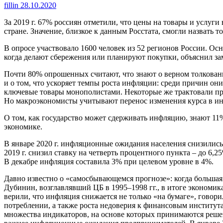
fillin
28.10.2020
За 2019 г. 67% россиян отметили, что цены на товары и услуг
стране. Значение, близкое к данным Росстата, смогли назват
В опросе участвовало 1600 человек из 52 регионов России. Осн
когда делают сбережения или планируют покупки, объяснил за
Почти 80% опрошенных считают, что знают о верном толковани
и о том, что ускоряет темпы роста инфляции: среди причин он
ключевые товары монополистами. Некоторые же трактовали при
Но макроэкономисты учитывают перенос изменения курса в и
О том, как государство может сдерживать инфляцию, знают 11
экономике.
В январе 2020 г. инфляционные ожидания населения снизились до
2019 г. снизил ставку на четверть процентного пункта – до 6
В декабре инфляция составила 3% при целевом уровне в 4%.
Давно известно о «самосбывающемся прогнозе»: когда большая 
Дубинин, возглавлявший ЦБ в 1995–1998 гг., в итоге экономи
верили, что инфляция снижается не только «на бумаге», говор
потреблении, а также роста недоверия к финансовым институт
множества индикаторов, на основе которых принимаются реше