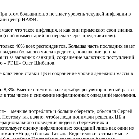
. При этом большинство не знает уровень текущей инфляции в
еский центр НАФИ.
имают, что такое инфляция, и как они применяют свои знания,
 (свой комментарий он передал через представителя).
только 40% всех респондентов. Большая часть последних знает
за выдачи большого числа кредитов, повышение цен на
я из-за западных санкций, сокращение валютных поступлений.
ово – РЭШ» Олег Шибанов.
е ключевой ставки ЦБ и сохранение уровня денежной массы в
8,3%. Вместе с тем в начале декабря регулятор в пятый раз за
ывал в том числе и снижение инфляционных ожиданий населения.
я» – меньше потреблять и больше сберегать, объяснял Сергей
ь». Поэтому так важно, чтобы люди понимали решения ЦБ и
нерационального поведения людей в сбережениях и
 использует оценку инфляционных ожиданий лишь как один из
номист «Нордеа банка» Татьяна Евдокимова: в этом смысле