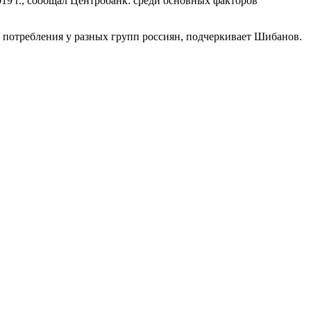
19 г., сообщал Центробанк: среди основных факторов
 потребления у разных групп россиян, подчеркивает Шибанов.