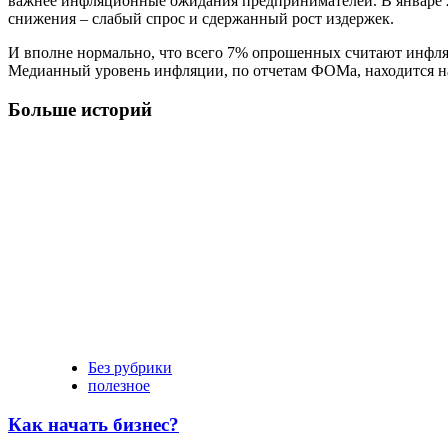
важнее инфляционные ожидания предпринимателей. В январе 20
снижения – слабый спрос и сдержанный рост издержек.
И вполне нормально, что всего 7% опрошенных считают инфляц
Медианный уровень инфляции, по отчетам ФОМа, находится н
Больше историй
Без рубрики
полезное
Как начать бизнес?