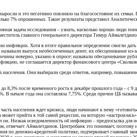
и выросли и это негативно повлияло на благосостояние их семьи
ь только 7% опрошенных. Такие результаты представил Аналитич
овная задача исследования – узнать, насколько хорошо люди пон
меститель главного генерального директора Тимур Аймалетдинов
и инфляции. Хотя в итоге правильное определение смогли дать 
и называли выпуск необеспеченных денег, их обесценивание из-
чины неверно, указано в опросе: называли обесценивание рубл
нфляцию, не соглашается директор финансового центра «Сколк
% населения. Они выбирали среди ответов, например, повышени
 8,3% после временного роста в декабре прошлого года – с 9 до 
,25%. В начале года она составляла 7,75%. Среди причин ЦБ наз
часть населения ждет кризиса, люди начинают к нему «готовитьс
ка может прийти к той самой рецессии, на которую «настроилас
ил он. Низкая осведомленность об инфляции – предпосылка для 
ам, отмечает Аймалетдинов. Центробанк это понимает, поэтому
ния по денежно-кредитной политике, подчеркивает главный эко