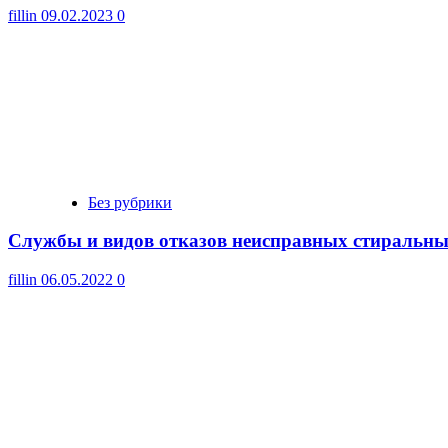
fillin
09.02.2023
0
Без рубрики
Cлужбы и видов отказов неисправных стиральн
fillin
06.05.2022
0