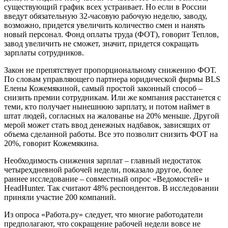
существующий график всех устраивает. Но если в России
введут обязательную 32-часовую рабочую неделю, заводу,
возможно, придется увеличить количество смен и нанять
новый персонал. Фонд оплаты труда (ФОТ), говорит Теплов,
завод увеличить не сможет, значит, придется сокращать
зарплаты сотрудников.
Закон не препятствует пропорциональному снижению ФОТ.
По словам управляющего партнера юридической фирмы BLS
Елены Кожемякиной, самый простой законный способ –
снизить премии сотрудникам. Или же компания расстанется с
теми, кто получает нынешнюю зарплату, и потом наймет в
штат людей, согласных на жалованье на 20% меньше. Другой
мерой может стать ввод денежных надбавок, зависящих от
объема сделанной работы. Все это позволит снизить ФОТ на
20%, говорит Кожемякина.
Необходимость снижения зарплат – главный недостаток
четырехдневной рабочей недели, показало другое, более
раннее исследование – совместный опрос «Ведомостей» и
HeadHunter. Так считают 48% респондентов. В исследовании
приняли участие 200 компаний.
Из опроса «Работа.ру» следует, что многие работодатели
предполагают, что сокращение рабочей недели вовсе не