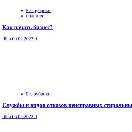
Без рубрики
полезное
Как начать бизнес?
fillin
09.02.2023
0
Без рубрики
Cлужбы и видов отказов неисправных стиральн
fillin
06.05.2022
0