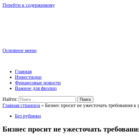
Перейти к содержимому
Lombard-Sharm
Финансовые новости для юридических и физических лиц!
Основное меню
Lombard-Sharm
Главная
Инвестиции
Финансовые новости
Важное для физлиц
Найти:
Главная страница
»
Бизнес просит не ужесточать требования к
Без рубрики
Бизнес просит не ужесточать требовани