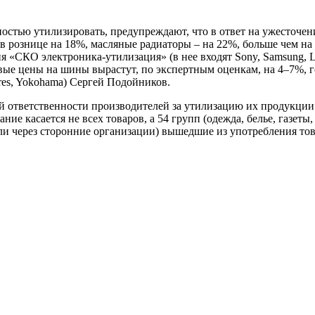
стью утилизировать, предупреждают, что в ответ на ужесточен
 рознице на 18%, масляные радиаторы – на 22%, больше чем на
 «СКО электроника-утилизация» (в нее входят Sony, Samsung, LG,
товые цены на шины вырастут, по экспертным оценкам, на 4–7%
Tires, Yokohama) Сергей Подойников.
й ответственности производителей за утилизацию их продукции
ие касается не всех товаров, а 54 групп (одежда, белье, газеты
м или через сторонние организации) вышедшие из употребления т