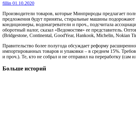
fillin
01.10.2020
Производители товаров, которые Минприроды предлагает полно
предложения будут приняты, стиральные машины подорожают в
кондиционеры, водонагреватели и проч., подсчитала ассоциация
оборотный налог, сказал «Ведомостям» ее представитель. Оп
(Bridgestone, Continental, GoodYear, Hankook, Michelin, Nokian 
Правительство более полугода обсуждает реформу расширенно
импортированных товаров и упаковки – в среднем 15%. Требован
и проч.). Те, кто не собрал и не отправил на переработку (са
Больше историй