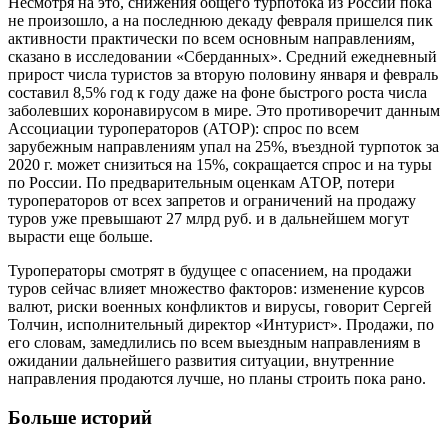
Несмотря на это, снижения общего турпотока из России пока
не произошло, а на последнюю декаду февраля пришелся пик
активности практически по всем основным направлениям,
сказано в исследовании «Сберданных». Средний ежедневный
прирост числа туристов за вторую половину января и февраль
составил 8,5% год к году даже на фоне быстрого роста числа
заболевших коронавирусом в мире. Это противоречит данным
Ассоциации туроператоров (АТОР): спрос по всем
зарубежным направлениям упал на 25%, въездной турпоток за
2020 г. может снизиться на 15%, сокращается спрос и на туры
по России. По предварительным оценкам АТОР, потери
туроператоров от всех запретов и ограничений на продажу
туров уже превышают 27 млрд руб. и в дальнейшем могут
вырасти еще больше.
Туроператоры смотрят в будущее с опасением, на продажи
туров сейчас влияет множество факторов: изменение курсов
валют, риски военных конфликтов и вирусы, говорит Сергей
Толчин, исполнительный директор «Интурист». Продажи, по
его словам, замедлились по всем выездным направлениям в
ожидании дальнейшего развития ситуации, внутренние
направления продаются лучше, но планы строить пока рано.
Больше историй