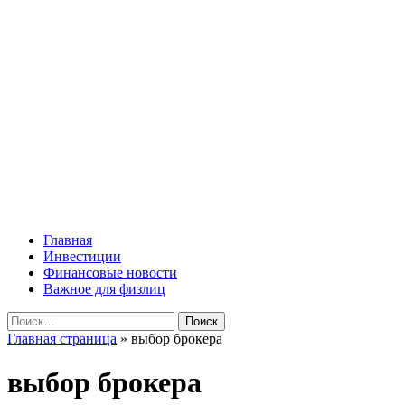
Перейти
Lombard-Sharm
к
содержимому
Финансовые новости для юридических и физических лиц!
Основное
Lombard-Sharm
меню
Главная
Инвестиции
Финансовые новости
Важное для физлиц
Найти:
Главная страница
»
выбор брокера
выбор брокера