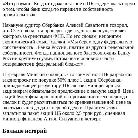
«Это разумно. Когда-то даже в законе о ЦБ содержалась норма
о том, чтобы банк когда-то перешёл в собственность
правительства»
Накануне аудитор Сбербанка Алексей Саватюгин говорил,
что Счетная палата проверит сделку, так как осуществляет
контроль за средствами ФНБ. По его словам, непонятен
экономический смысл сделки: «Мы берем одну федеральную
собственность – Банка России, платим из другой федеральной
собственности Фонда национального благосостояния Банку
России крупную сумму, потом она в основной части
возвращается в федеральный бюджет».
11 февраля Минфин сообщил, что совместно с ЦБ разработал
законопроект по покупке 50% плюс 1 акции Сбербанка,
принадлежащей регулятору. ЦБ сделает миноритарным
акционерам обязательное предложение о выкупе акций. Цена
акций будет фиксированной на протяжении всего периода
сделок и будет рассчитываться по средневзвешенной цене за
шесть месяцев до даты первой сделки. Правительство
заплатит за пакет акций ЦБ около 2,5 трлн руб., оценивал
министр финансов Антон Силуанов в четверг.
Больше историй